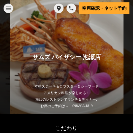
空席確認・ネット予約
サムズ バイザシー 泡瀬店
本格ステーキ＆ロブスター＆シーフード
アメリカン料理が楽しめる！
海辺のレストランでランチ＆ディナー♪
お席のご予約は→ 098-932-1819
こだわり