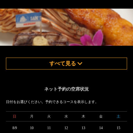
すべて見る
ネット予約の空席状況
日付をお選びください。予約できるコースを表示します。
日
月
火
水
木
金
土
8/9
10
11
12
13
14
15