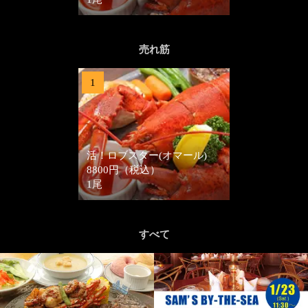
売れ筋
1
活！ロブスター(オマール)
8800円（税込）
1尾
すべて