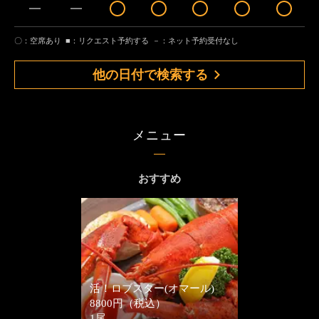
〇：空席あり
■：リクエスト予約する
－：ネット予約受付なし
他の日付で検索する
メニュー
おすすめ
活！ロブスター(オマール)
8800円（税込）
1尾